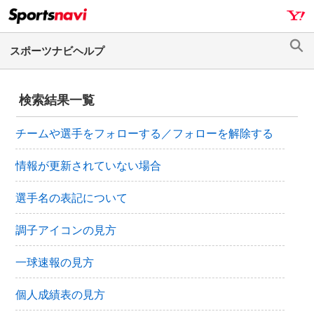
ナ
メ
ビ
イ
ゲ
ン
検
ー
コ
索
シ
ン
検索結果一覧
ョ
テ
ン
ン
チームや選手をフォローする／フォローを解除する
へ
ツ
ス
へ
情報が更新されていない場合
キ
ス
ッ
キ
選手名の表記について
プ
ッ
プ
調子アイコンの見方
一球速報の見方
個人成績表の見方