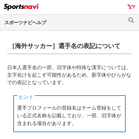
ナ
メ
ビ
イ
ゲ
ン
検
ー
コ
索
シ
ン
ョ
テ
［海外サッカー］選手名の表記について
ン
ン
へ
ツ
ス
へ
日本人選手名の一部、旧字体や特殊な漢字については、
キ
ス
文字化けを起こす可能性があるため、新字体やひらがな
ッ
キ
での表記となっています。
プ
ッ
プ
ヒント
選手プロフィールの登録名はチーム登録をして
いる正式名称を記載しており、一部、旧字体が
含まれる場合があります。