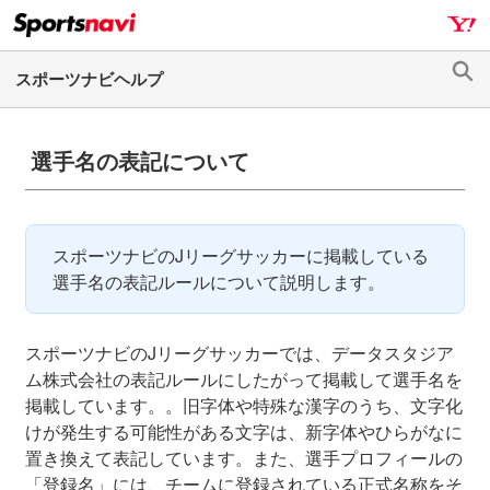
ナ
メ
ビ
イ
ゲ
ン
検
ー
コ
索
シ
ン
ョ
テ
選手名の表記について
ン
ン
へ
ツ
ス
へ
スポーツナビのJリーグサッカーに掲載している
キ
ス
選手名の表記ルールについて説明します。
ッ
キ
プ
ッ
プ
スポーツナビのJリーグサッカーでは、データスタジア
ム株式会社の表記ルールにしたがって掲載して選手名を
掲載しています。。旧字体や特殊な漢字のうち、文字化
けが発生する可能性がある文字は、新字体やひらがなに
置き換えて表記しています。また、選手プロフィールの
「登録名」には、チームに登録されている正式名称をそ