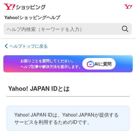
ナ
メ
ビ
イ
ゲ
ン
ヘ
ー
コ
ル
シ
ン
プ
ョ
テ
ヘルプトップに戻る
内
ン
ン
検
へ
ツ
お困りごとを質問してください。
索
AIに質問
ス
へ
ヘルプ記事や解決方法を提示します。
（
キ
ス
キ
ッ
キ
ー
プ
ッ
Yahoo! JAPAN IDとは
ワ
プ
ー
ド
を
Yahoo! JAPAN IDは、Yahoo! JAPANが提供する
入
サービスを利用するためのIDです。
力
）