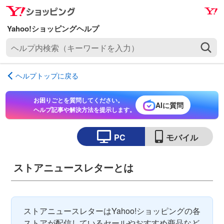
ナ
メ
ビ
イ
ゲ
ン
ヘ
ー
コ
ル
シ
ン
プ
ョ
テ
ヘルプトップに戻る
内
ン
ン
検
へ
ツ
お困りごとを質問してください。
索
AIに質問
ス
へ
ヘルプ記事や解決方法を提示します。
（
キ
ス
キ
ッ
キ
PC
モバイル
ー
プ
ッ
ワ
プ
ー
ストアニュースレターとは
ド
を
入
ストアニュースレターはYahoo!ショッピングの各
力
ストアが配信しているセールやおすすめ商品など
）