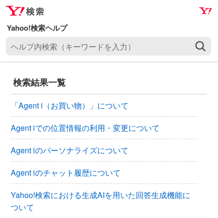
ナ
メ
ビ
イ
ゲ
ン
ヘ
ー
コ
ル
シ
ン
プ
ョ
テ
内
ン
ン
検索結果一覧
検
へ
ツ
索
ス
へ
「Agent i（お買い物）」について
（
キ
ス
キ
ッ
キ
Agent iでの位置情報の利用・変更について
ー
プ
ッ
ワ
Agent iのパーソナライズについて
プ
ー
ド
Agent iのチャット履歴について
を
入
Yahoo!検索における生成AIを用いた回答生成機能に
力
ついて
）