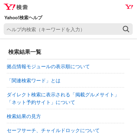
ナ
メ
ビ
イ
ゲ
ン
ヘ
ー
コ
ル
シ
ン
プ
ョ
テ
内
ン
ン
検索結果一覧
検
へ
ツ
索
ス
へ
拠点情報モジュールの表示順について
（
キ
ス
キ
ッ
キ
「関連検索ワード」とは
ー
プ
ッ
ワ
ダイレクト検索に表示される「掲載グルメサイト」
プ
ー
「ネット予約サイト」について
ド
を
検索結果の見方
入
力
セーフサーチ、チャイルドロックについて
）