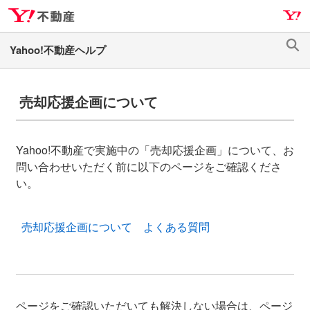
ナ
メ
ビ
イ
ゲ
ン
検
ー
コ
索
シ
ン
ョ
テ
売却応援企画について
ン
ン
へ
ツ
ス
へ
Yahoo!不動産で実施中の「売却応援企画」について、お
キ
ス
問い合わせいただく前に以下のページをご確認くださ
ッ
キ
い。
プ
ッ
プ
売却応援企画について よくある質問
ページをご確認いただいても解決しない場合は、ページ