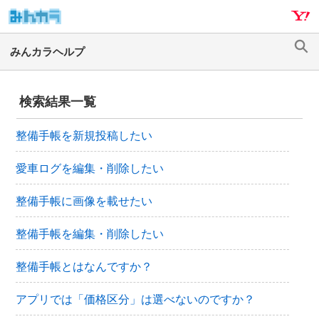
ナ
メ
ビ
イ
ゲ
ン
検
ー
コ
索
シ
ン
検索結果一覧
ョ
テ
ン
ン
整備手帳を新規投稿したい
へ
ツ
ス
へ
愛車ログを編集・削除したい
キ
ス
ッ
キ
整備手帳に画像を載せたい
プ
ッ
プ
整備手帳を編集・削除したい
整備手帳とはなんですか？
アプリでは「価格区分」は選べないのですか？