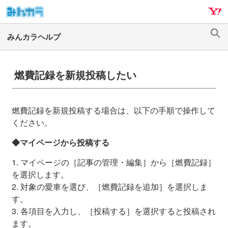
ナ
メ
ビ
イ
ゲ
ン
検
ー
コ
索
シ
ン
ョ
テ
燃費記録を新規投稿したい
ン
ン
へ
ツ
ス
へ
燃費記録を新規投稿する場合は、以下の手順で操作して
キ
ス
ください。
ッ
キ
◆マイページから投稿する
プ
ッ
プ
1. マイページの［記事の管理・編集］から［燃費記録］
を選択します。
2. 対象の愛車を選び、［燃費記録を追加］を選択しま
す。
3. 各項目を入力し、［投稿する］を選択すると投稿され
ます。