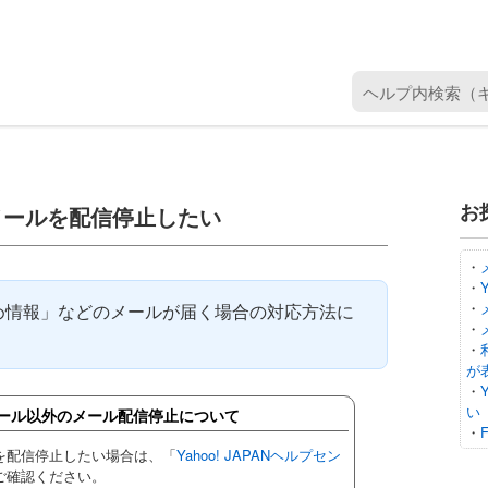
ヘ
ル
プ
内
検
お
届くメールを配信停止したい
索
（
キ
・
・
ー
・
おすすめ情報」などのメールが届く場合の対応方法に
ワ
・
ー
・
ド
が
・
を
い
ール以外のメール配信停止について
入
・
力
を配信停止したい場合は、「
Yahoo! JAPANヘルプセン
）
ご確認ください。