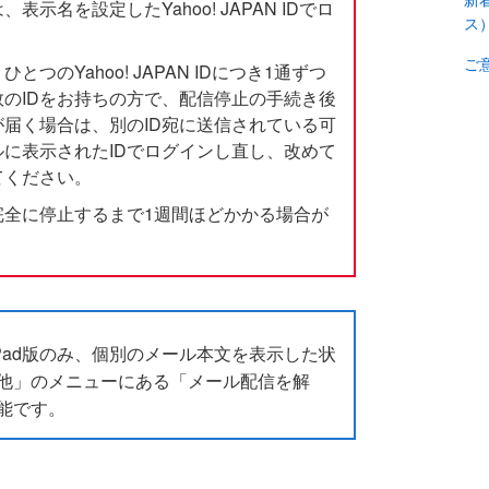
示名を設定したYahoo! JAPAN IDでロ
ス
ご
つのYahoo! JAPAN IDにつき1通ずつ
のIDをお持ちの方で、配信停止の手続き後
届く場合は、別のID宛に送信されている可
に表示されたIDでログインし直し、改めて
てください。
完全に停止するまで1週間ほどかかる場合が
/iPad版のみ、個別のメール本文を表示した状
他」のメニューにある「メール配信を解
能です。