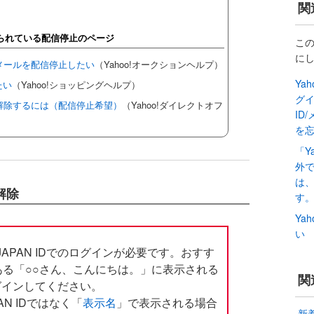
関
られている配信停止のページ
こ
に
るメールを配信停止したい
（Yahoo!オークションヘルプ）
Ya
たい
（Yahoo!ショッピングヘルプ）
グイ
を解除するには（配信停止希望）
（Yahoo!ダイレクトオフ
ID
を
「Y
外で
は
解除
す
Ya
い
 JAPAN IDでのログインが必要です。おすす
る「○○さん、こんにちは。」に表示される
関
Dでログインしてください。
PAN IDではなく「
表示名
」で表示される場合
新