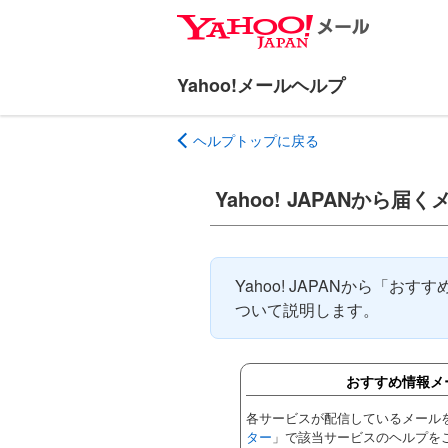
ナ
メ
ビ
イ
ゲ
ン
ー
コ
シ
ン
ヘルプトップに戻る
ョ
テ
ン
ン
へ
ツ
Yahoo! JAPANから
ス
へ
キ
ス
ッ
キ
Yahoo! JAPANから「
プ
ッ
ついて説明します。
プ
おすすめ情報メ
各サービスが配信しているメール
ター
」で該当サービスのヘルプを