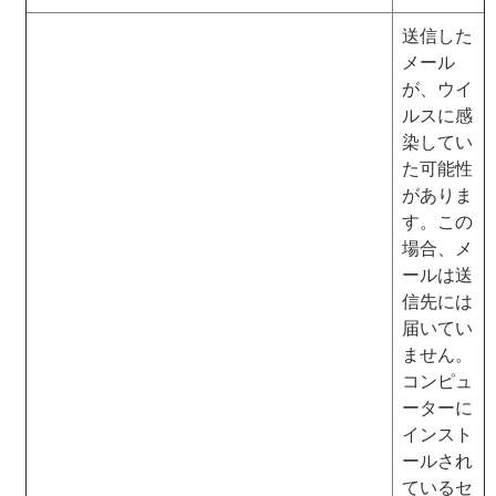
送信した
メール
が、ウイ
ルスに感
染してい
た可能性
がありま
す。この
場合、メ
ールは送
信先には
届いてい
ません。
コンピュ
ーターに
インスト
ールされ
ているセ