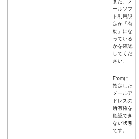
また、メ
ールソフ
ト利用設
定が「有
効」にな
っている
かを確認
してくだ
さい。
Fromに
指定した
メールア
ドレスの
所有権を
確認でき
ない状態
です。