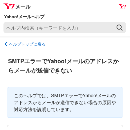
ナ
メ
ビ
イ
ゲ
ン
ヘ
ー
コ
ル
シ
ン
プ
ョ
テ
ヘルプトップに戻る
内
ン
ン
検
へ
ツ
索
SMTPエラーでYahoo!メールのアドレスか
ス
へ
（
キ
ス
らメールが送信できない
キ
ッ
キ
ー
プ
ッ
ワ
プ
ー
このヘルプでは、SMTPエラーでYahoo!メールの
ド
アドレスからメールが送信できない場合の原因や
を
対応方法を説明しています。
入
力
）