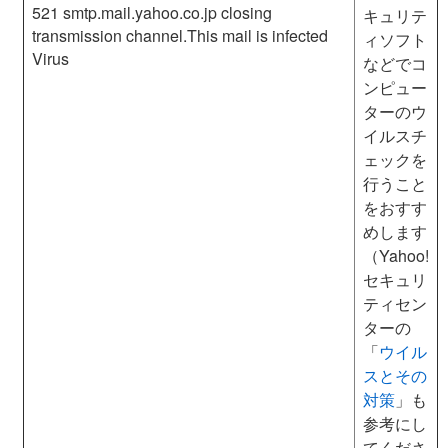
521 smtp.
mail.yahoo.
co
.jp
closing
キュリテ
transmission channel.This mail is infected
ィソフト
Virus
などでコ
ンピュー
ターのウ
イルスチ
ェックを
行うこと
をおすす
めします
（Yahoo!
セキュリ
ティセン
ターの
「
ウイル
スとその
対策
」も
参考にし
てくださ