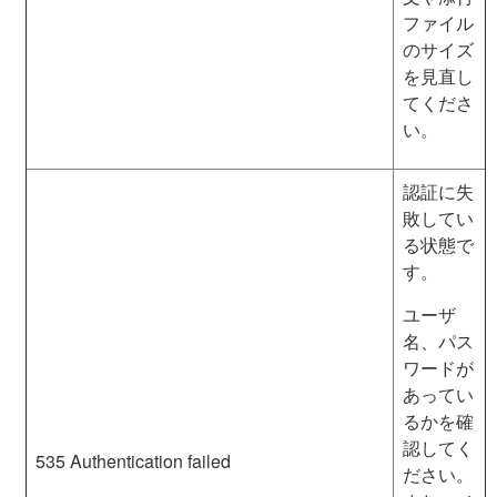
ファイル
のサイズ
を見直し
てくださ
い。
認証に失
敗してい
る状態で
す。
ユーザ
名、パス
ワードが
あってい
るかを確
認してく
535 Authentication failed
ださい。