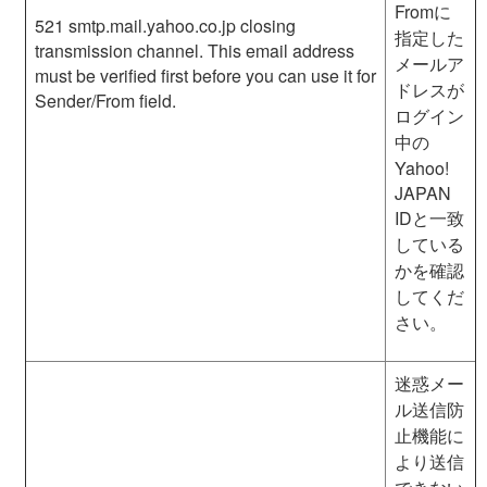
Fromに
521 smtp
.mail.yahoo.
co
.jp
closing
指定した
transmission channel. This email address
メールア
must be verified first before you can use it for
ドレスが
Sender/From field.
ログイン
中の
Yahoo!
JAPAN
IDと一致
している
かを確認
してくだ
さい。
迷惑メー
ル送信防
止機能に
より送信