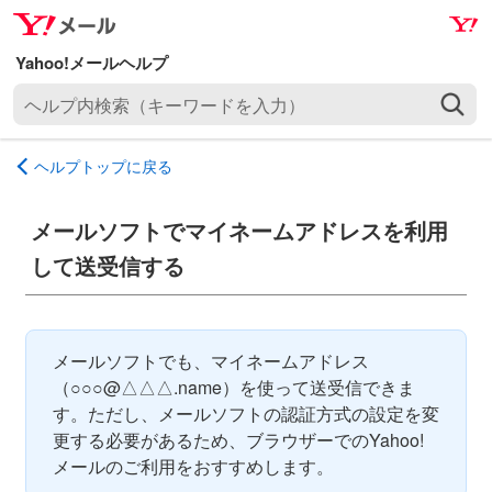
ナ
メ
ビ
イ
ゲ
ン
ヘ
ー
コ
ル
シ
ン
プ
ョ
テ
ヘルプトップに戻る
内
ン
ン
検
へ
ツ
索
メールソフトでマイネームアドレスを利用
ス
へ
（
キ
ス
して送受信する
キ
ッ
キ
ー
プ
ッ
ワ
プ
ー
メールソフトでも、マイネームアドレス
ド
（○○○@△△△.name）を使って送受信できま
を
す。ただし、メールソフトの認証方式の設定を変
入
更する必要があるため、ブラウザーでのYahoo!
力
メールのご利用をおすすめします。
）