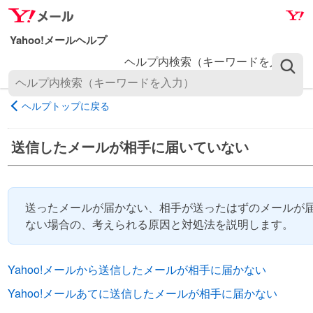
ナ
メ
ビ
イ
ゲ
ン
ヘルプ内検索（キーワードを入力）
ー
コ
シ
ン
ョ
テ
ヘルプトップに戻る
ン
ン
へ
ツ
送信したメールが相手に届いていない
ス
へ
キ
ス
ッ
キ
プ
ッ
送ったメールが届かない、相手が送ったはずのメールが
プ
ない場合の、考えられる原因と対処法を説明します。
Yahoo!メールから送信したメールが相手に届かない
Yahoo!メールあてに送信したメールが相手に届かない