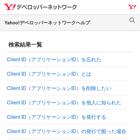
ナ
メ
ビ
イ
ゲ
ン
検
ー
コ
索
シ
ン
検索結果一覧
ョ
テ
ン
ン
Client ID（アプリケーションID）を忘れた
へ
ツ
ス
へ
Client ID（アプリケーションID）とは
キ
ス
ッ
キ
Client ID（アプリケーションID）を削除したい
プ
ッ
プ
Client ID（アプリケーションID）を他人に知られた
Client ID（アプリケーションID）を発行する
Client ID（アプリケーションID）の発行で困った場合