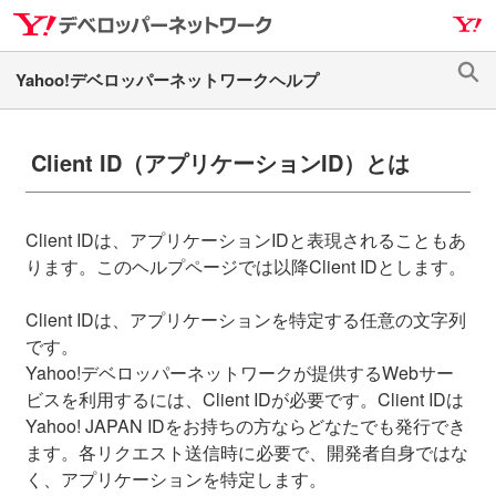
ナ
メ
ビ
イ
ゲ
ン
検
ー
コ
索
シ
ン
ョ
テ
Client ID（アプリケーションID）とは
ン
ン
へ
ツ
ス
へ
Client IDは、アプリケーションIDと表現されることもあ
キ
ス
ります。このヘルプページでは以降Client IDとします。
ッ
キ
プ
ッ
Client IDは、アプリケーションを特定する任意の文字列
プ
です。
Yahoo!デベロッパーネットワークが提供するWebサー
ビスを利用するには、Client IDが必要です。Client IDは
Yahoo! JAPAN IDをお持ちの方ならどなたでも発行でき
ます。各リクエスト送信時に必要で、開発者自身ではな
く、アプリケーションを特定します。