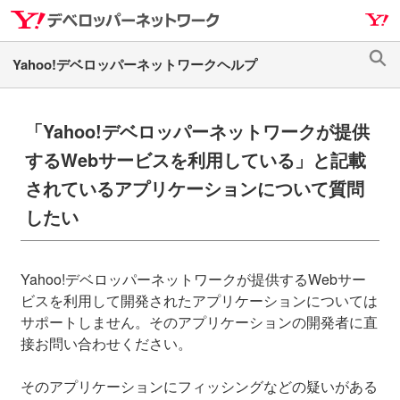
ナ
メ
ビ
イ
ゲ
ン
検
ー
コ
索
シ
ン
ョ
テ
「Yahoo!デベロッパーネットワークが提供
ン
ン
するWebサービスを利用している」と記載
へ
ツ
されているアプリケーションについて質問
ス
へ
キ
ス
したい
ッ
キ
プ
ッ
プ
Yahoo!デベロッパーネットワークが提供するWebサー
ビスを利用して開発されたアプリケーションについては
サポートしません。そのアプリケーションの開発者に直
接お問い合わせください。
そのアプリケーションにフィッシングなどの疑いがある