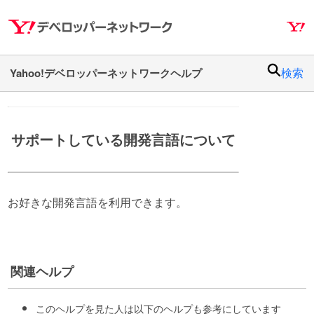
ナ
メ
ビ
イ
ゲ
ン
ー
コ
検索
シ
ン
ョ
テ
ン
ン
へ
ツ
サポートしている開発言語について
ス
へ
キ
ス
ッ
キ
プ
ッ
お好きな開発言語を利用できます。
プ
関連ヘルプ
このヘルプを見た人は以下のヘルプも参考にしています