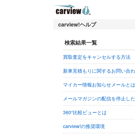
ナ
メ
ビ
イ
ゲ
ン
ー
コ
シ
ン
検索結果一覧
ョ
テ
ン
ン
買取査定をキャンセルする方法
へ
ツ
ス
へ
新車見積もりに関するお問い合
キ
ス
ッ
キ
マイカー情報お知らせメールと
プ
ッ
プ
メールマガジンの配信を停止し
360°比較ビューとは
carview!の推奨環境