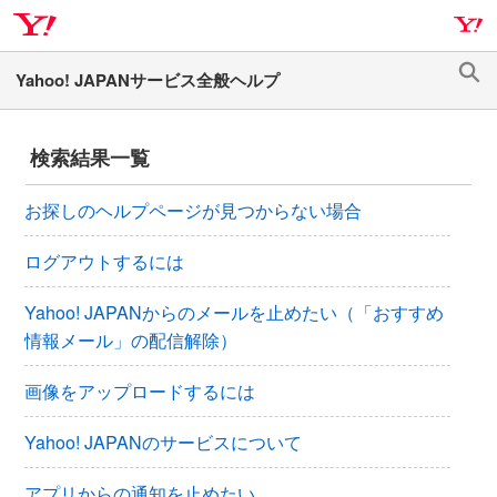
ナ
メ
ビ
イ
ゲ
ン
検
ー
コ
索
シ
ン
検索結果一覧
ョ
テ
ン
ン
お探しのヘルプページが見つからない場合
へ
ツ
ス
へ
ログアウトするには
キ
ス
ッ
キ
Yahoo! JAPANからのメールを止めたい（「おすすめ
プ
ッ
情報メール」の配信解除）
プ
画像をアップロードするには
Yahoo! JAPANのサービスについて
アプリからの通知を止めたい