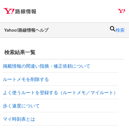
ナ
メ
ビ
イ
ゲ
ン
ー
コ
検索
シ
ン
ョ
テ
ン
ン
検索結果一覧
へ
ツ
ス
へ
掲載情報の間違い指摘・修正依頼について
キ
ス
ッ
キ
ルートメモを削除する
プ
ッ
プ
よく使うルートを登録する（ルートメモ／マイルート）
歩く速度について
マイ時刻表とは