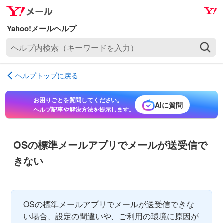
ナ
メ
ビ
イ
ゲ
ン
ヘ
ー
コ
ル
シ
ン
プ
ョ
テ
ヘルプトップに戻る
内
ン
ン
検
へ
ツ
お困りごとを質問してください。
索
AIに質問
ス
へ
ヘルプ記事や解決方法を提示します。
（
キ
ス
キ
ッ
キ
ー
プ
ッ
OSの標準メールアプリでメールが送受信で
ワ
プ
きない
ー
ド
を
入
OSの標準メールアプリでメールが送受信できな
力
い場合、設定の間違いや、ご利用の環境に原因が
）