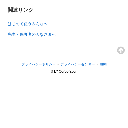
関連リンク
はじめて使うみんなへ
先生・保護者のみなさまへ
-
-
プライバシーポリシー
プライバシーセンター
規約
©︎ LY Corporation
Yahoo!きっずヘルプ