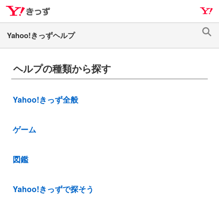
ナ
メ
ビ
イ
ゲ
ン
検
ー
コ
索
シ
ン
ヘルプの種類から探す
ョ
テ
ン
ン
へ
ツ
Yahoo!きっず全般
ス
へ
キ
ス
ッ
キ
ゲーム
プ
ッ
プ
図鑑
Yahoo!きっずで探そう