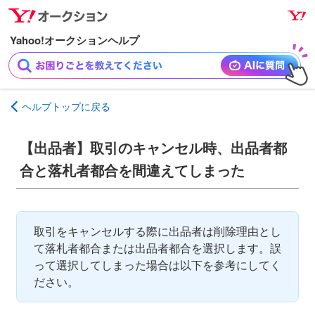
ナ
メ
ビ
イ
ゲ
ン
ー
コ
シ
ン
ョ
テ
ヘルプトップに戻る
ン
ン
へ
ツ
【出品者】取引のキャンセル時、出品者都
ス
へ
キ
ス
合と落札者都合を間違えてしまった
ッ
キ
プ
ッ
プ
取引をキャンセルする際に出品者は削除理由とし
て落札者都合または出品者都合を選択します。誤
って選択してしまった場合は以下を参考にしてく
ださい。