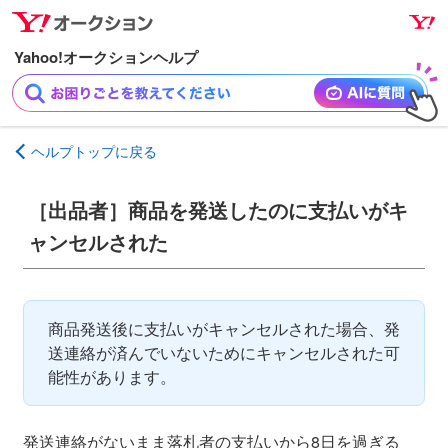
ナ
メ
ビ
イ
ゲ
ン
ー
コ
シ
ン
ョ
テ
ヘルプトップに戻る
ン
ン
へ
ツ
［出品者］商品を発送したのに支払いがキ
ス
へ
キ
ス
ャンセルされた
ッ
キ
プ
ッ
プ
商品発送後に支払いがキャンセルされた場合、発
送連絡が済んでいないためにキャンセルされた可
能性があります。
発送連絡がないまま落札者の支払いから8日を過ぎる