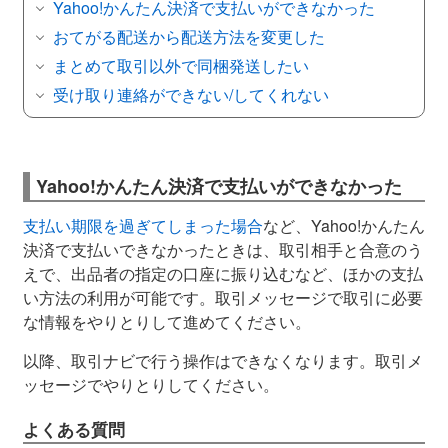
Yahoo!かんたん決済で支払いができなかった
おてがる配送から配送方法を変更した
まとめて取引以外で同梱発送したい
受け取り連絡ができない/してくれない
Yahoo!かんたん決済で支払いができなかった
支払い期限を過ぎてしまった場合
など、Yahoo!かんたん
決済で支払いできなかったときは、取引相手と合意のう
えで、出品者の指定の口座に振り込むなど、ほかの支払
い方法の利用が可能です。取引メッセージで取引に必要
な情報をやりとりして進めてください。
以降、取引ナビで行う操作はできなくなります。取引メ
ッセージでやりとりしてください。
よくある質問