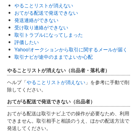
やることリストが消えない
おてがる配送で発送できない
発送連絡ができない
受け取り連絡ができない
取引トラブルになってしまった
評価したい
Yahoo!オークションから取引に関するメールが届く
取引ナビが途中のままでよいか心配
やることリストが消えない（出品者・落札者）
ヘルプ「
やることリストが消えない
」を参考に手動で削
除してください。
おてがる配送で発送できない（出品者）
おてがる配送は取引ナビ上での操作が必要なため、利用
できません。取引相手と相談のうえ、ほかの配送方法で
発送してください。