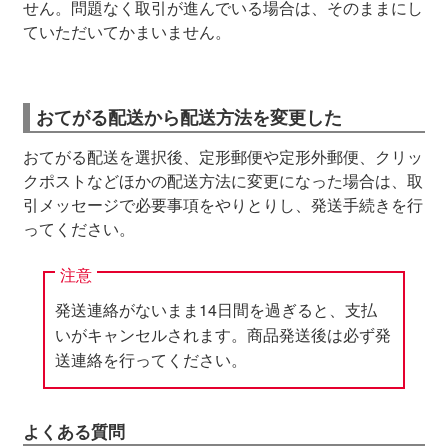
せん。問題なく取引が進んでいる場合は、そのままにし
ていただいてかまいません。
おてがる配送から配送方法を変更した
おてがる配送を選択後、定形郵便や定形外郵便、クリッ
クポストなどほかの配送方法に変更になった場合は、取
引メッセージで必要事項をやりとりし、発送手続きを行
ってください。
注意
発送連絡がないまま14日間を過ぎると、支払
いがキャンセルされます。商品発送後は必ず発
送連絡を行ってください。
よくある質問