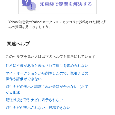
Yahoo!知恵袋のYahoo!オークションカテゴリに投稿された解決済
みの質問を見てみましょう。
関連ヘルプ
このヘルプを見た人は以下のヘルプも参考にしています
住所に不備があると表示されて取引を進められない
マイ・オークションから削除したので、取引ナビの
操作や評価ができない
取引ナビの表示と請求された金額が合わない（おて
がる配送）
配送状況が取引ナビに表示されない
取引ナビが表示されない、投稿できない