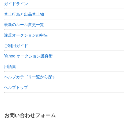
ガイドライン
禁止行為と出品禁止物
最新のルール変更一覧
違反オークションの申告
ご利用ガイド
Yahoo!オークション護身術
用語集
ヘルプカテゴリ一覧から探す
ヘルプトップ
お問い合わせフォーム