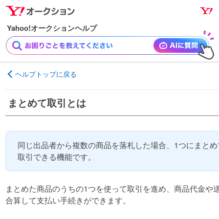
ナ
メ
ビ
イ
ゲ
ン
ー
コ
シ
ン
ョ
テ
ヘルプトップに戻る
ン
ン
へ
ツ
まとめて取引とは
ス
へ
キ
ス
ッ
キ
プ
ッ
同じ出品者から複数の商品を落札した場合、1つにまとめ
プ
取引できる機能です。
まとめた商品のうちの1つを使って取引を進め、商品代金や
合算して支払い手続きができます。