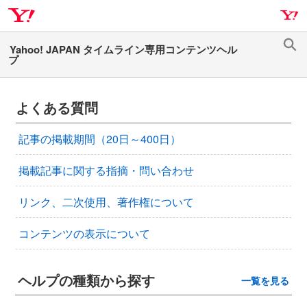
ナ
メ
ビ
イ
ゲ
ン
検
ー
コ
索
シ
ン
ョ
テ
よくある質問
ン
ン
へ
ツ
記事の掲載期間（20日～400日）
ス
へ
キ
ス
掲載記事に関する指摘・問い合わせ
ッ
キ
プ
ッ
リンク、二次使用、著作権について
プ
コンテンツの表示について
ヘルプの種類から探す
一覧を見る