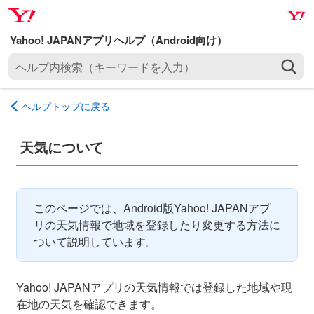
ナ
メ
ビ
イ
ゲ
ン
ヘ
ー
コ
ル
シ
ン
プ
ョ
テ
ヘルプトップに戻る
内
ン
ン
検
へ
ツ
索
天気について
ス
へ
（
キ
ス
キ
ッ
キ
ー
プ
ッ
このページでは、Android版Yahoo! JAPANアプ
ワ
プ
リの天気情報で地域を登録したり変更する方法に
ー
ついて説明しています。
ド
を
入
Yahoo! JAPANアプリの天気情報では登録した地域や現
力
在地の天気を確認できます。
）