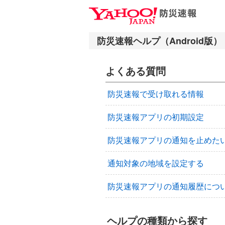
ナ
メ
ビ
イ
ゲ
ン
ー
コ
シ
ン
よくある質問
ョ
テ
ン
ン
防災速報で受け取れる情報
へ
ツ
ス
へ
防災速報アプリの初期設定
キ
ス
ッ
キ
防災速報アプリの通知を止めた
プ
ッ
プ
通知対象の地域を設定する
防災速報アプリの通知履歴につ
ヘルプの種類から探す