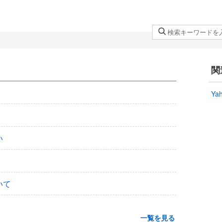
検
索
キ
ー
関
ワ
ー
Ya
ド
を
入
力
い
し
て
く
いて
だ
さ
い
一覧を見る