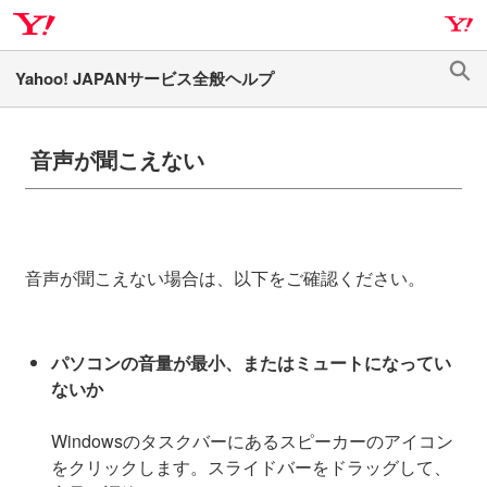
ナ
メ
ビ
イ
ゲ
ン
検
ー
コ
索
シ
ン
ョ
テ
音声が聞こえない
ン
ン
へ
ツ
ス
へ
キ
ス
音声が聞こえない場合は、以下をご確認ください。
ッ
キ
プ
ッ
プ
パソコンの音量が最小、またはミュートになってい
ないか
Windowsのタスクバーにあるスピーカーのアイコン
をクリックします。スライドバーをドラッグして、