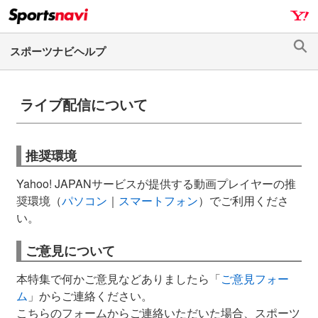
ナ
メ
ビ
イ
ゲ
ン
検
ー
コ
索
シ
ン
ョ
テ
ライブ配信について
ン
ン
へ
ツ
ス
へ
推奨環境
キ
ス
Yahoo! JAPANサービスが提供する動画プレイヤーの推
ッ
キ
奨環境（
パソコン
｜
スマートフォン
）でご利用くださ
プ
ッ
い。
プ
ご意見について
本特集で何かご意見などありましたら「
ご意見フォー
ム
」からご連絡ください。
こちらのフォームからご連絡いただいた場合、スポーツ