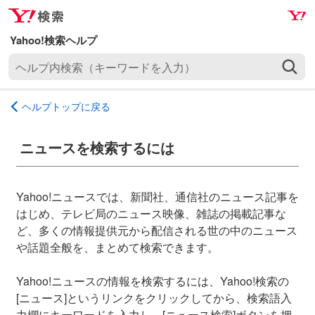
ナ
メ
ビ
イ
ゲ
ン
ヘ
ー
コ
ル
シ
ン
プ
ョ
テ
ヘルプトップに戻る
内
ン
ン
検
へ
ツ
索
ニュースを検索するには
ス
へ
（
キ
ス
キ
ッ
キ
ー
Yahoo!ニュースでは、新聞社、通信社のニュース記事を
プ
ッ
ワ
はじめ、テレビ局のニュース映像、雑誌の掲載記事な
プ
ー
ど、多くの情報提供元から配信される世の中のニュース
ド
や話題全般を、まとめて検索できます。
を
入
Yahoo!ニュースの情報を検索するには、Yahoo!検索の
力
[ニュース]というリンクをクリックしてから、検索語入
）
力欄にキーワードを入力し、[ニュース検索]ボタンを押