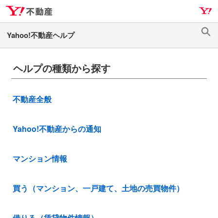
ナ
メ
ビ
イ
ゲ
ン
検
ー
コ
索
シ
ン
ヘルプの種類から探す
ョ
テ
ン
ン
へ
ツ
不動産全般
ス
へ
キ
ス
ッ
キ
Yahoo!不動産からの通知
プ
ッ
プ
マンション情報
買う（マンション、一戸建て、土地の売買物件）
借りる（賃貸物件情報）