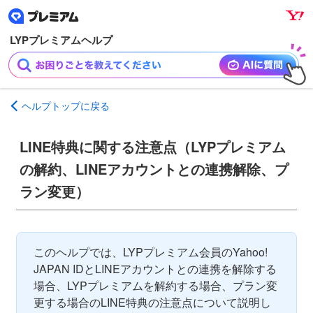
ナ
メ
ビ
イ
ゲ
ン
ー
コ
シ
ン
ョ
テ
ヘルプトップに戻る
ン
ン
へ
ツ
LINE特典に関する注意点（LYPプレミアム
ス
へ
キ
ス
の解約、LINEアカウントとの連携解除、プ
ッ
キ
ラン変更）
プ
ッ
プ
このヘルプでは、LYPプレミアム会員のYahoo!
JAPAN IDとLINEアカウントとの連携を解除する
場合、LYPプレミアムを解約する場合、プラン変
更する場合のLINE特典の注意点について説明し