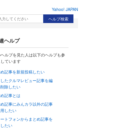
Yahoo! JAPAN
検索
連ヘルプ
のヘルプを見た人は以下のヘルプも参
にしています
とめ記事を新規投稿したい
稿したクルマレビュー記事を編
・削除したい
とめ記事とは
とめ記事にみんカラ以外の記事
使用したい
マートフォンからまとめ記事を
稿したい