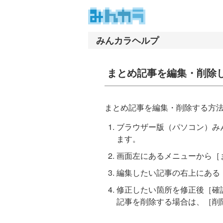
ナ
メ
ビ
イ
ゲ
ン
ー
コ
シ
ン
まとめ記事を編集・削除
ョ
テ
ン
ン
へ
ツ
まとめ記事を編集・削除する方
ス
へ
キ
ス
ブラウザー版（パソコン）み
ッ
キ
ます。
プ
ッ
プ
画面左にあるメニューから［
編集したい記事の右上にある
修正したい箇所を修正後［確
記事を削除する場合は、［削