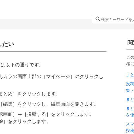
検
索
キ
ー
関
したい
ワ
ー
こ
ド
考
法は以下の通りです。
を
ま
入
んカラの画面上部の［マイページ］のクリックし
力
投
し
集
まとめ］をクリックします。
て
ま
［編集］をクリックし、編集画面を開きます。
く
ま
だ
認画面］→［投稿する］をクリックします。
を
さ
除］をクリックします。
ス
い
投