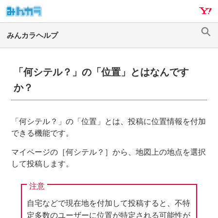
ナ
メ
ビ
イ
ゲ
ン
検
ー
コ
索
シ
ン
ョ
テ
「何シテル？」の「位置」とはなんです
ン
ン
か？
へ
ツ
ス
へ
キ
ス
「何シテル？」の「位置」とは、投稿に位置情報を付加
ッ
キ
できる機能です。
プ
ッ
プ
マイページの［何シテル？］から、地図上の地点を選択
して投稿します。
注意
自宅などで現在地を付加して投稿すると、不特
定多数のユーザーに位置が特定される可能性が