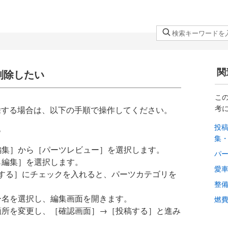
検
索
キ
ー
関
削除したい
ワ
ー
こ
ド
考
除する場合は、以下の手順で操作してください。
を
投
入
る
集
力
・編集］から［パーツレビュー］を選択します。
し
パ
ら編集］を選択します。
て
愛
する］にチェックを入れると、パーツカテゴリを
く
整
だ
ュー名を選択し、編集画面を開きます。
燃
さ
い箇所を変更し、［確認画面］→［投稿する］と進み
い