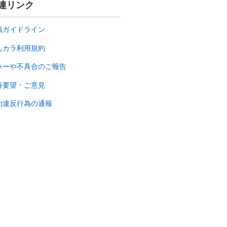
連リンク
稿ガイドライン
んカラ利用規約
ラーや不具合のご報告
善要望・ご意見
約違反行為の通報