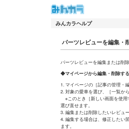
ナ
メ
ビ
イ
ゲ
ン
ー
コ
シ
ン
パーツレビューを編集・
ョ
テ
ン
ン
へ
ツ
パーツレビューを編集または削
ス
へ
キ
ス
◆マイページから編集・削除す
ッ
キ
プ
ッ
1. マイページの［記事の管理
プ
2. 対象の愛車を選び、［一覧か
※このとき［新しい画面を使用
選び直せます。
3. 編集または削除したいレビ
4. 編集する場合は、修正した
ます。