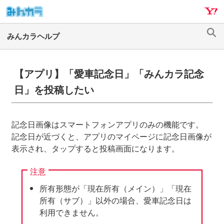
ナ
メ
ビ
イ
ゲ
ン
検
ー
コ
索
シ
ン
ョ
テ
【アプリ】「愛車記念日」「みんカラ記念
ン
ン
日」を投稿したい
へ
ツ
ス
へ
キ
ス
記念日画像はスマートフォンアプリのみの機能です。
ッ
キ
記念日が近づくと、アプリのマイページに記念日画像が
プ
ッ
表示され、タップすると投稿画面になります。
プ
注意
所有形態が「現在所有（メイン）」「現在
所有（サブ）」以外の場合、愛車記念日は
利用できません。