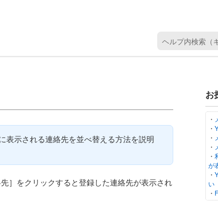
ヘ
ル
プ
内
検
お
索
（
キ
・
・
ー
・
ージに表示される連絡先を並べ替える方法を説明
ワ
・
ー
・
ド
が
・
を
絡先］をクリックすると登録した連絡先が表示され
い
入
・
力
）