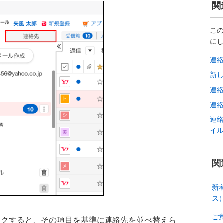
関
こ
に
連
新
連
連
連
イ
関
新
ス
ご
ックすると、その項目を基準に連絡先を並べ替えら