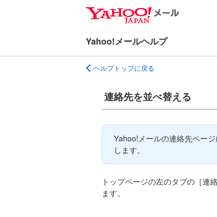
ナ
メ
ビ
イ
ゲ
ン
ー
コ
シ
ン
ヘルプトップに戻る
ョ
テ
ン
ン
へ
ツ
連絡先を並べ替える
ス
へ
キ
ス
ッ
キ
Yahoo!メールの連絡先ペ
プ
ッ
します。
プ
トップページの左のタブの［連
ます。