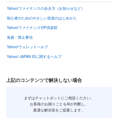
Yahoo!ファイナンスの歩き方（お知らせなど）
初心者のためのやさしい投資のはじめかた
Yahoo!ファイナンスVIP倶楽部
免責・禁止事項
Yahoo!ウォレットヘルプ
Yahoo! JAPAN IDに関するヘルプ
上記のコンテンツで解決しない場合
まずはチャットボットにご相談ください。
お客様のお困りごとをAIが判断し、
最適な解決策をご提案します。