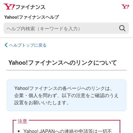
ナ
メ
ビ
イ
ゲ
ン
ヘ
ー
コ
ル
シ
ン
プ
ョ
テ
ヘルプトップに戻る
内
ン
ン
検
へ
ツ
索
Yahoo!ファイナンスへのリンクについて
ス
へ
（
キ
ス
キ
ッ
キ
ー
プ
ッ
Yahoo!ファイナンスの各ページへのリンクは、
ワ
プ
企業・個人を問わず、以下の注意をご確認のうえ
ー
設置をお願いいたします。
ド
を
入
注意
力
Yahoo! JAPANへの連絡や申請等は一切不
）