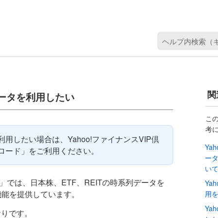
ヘ
ル
プ
内
検
関
データを利用したい
索
（
キ
こ
考
ー
用したい場合は、Yahoo!ファイナンスVIP倶
ワ
Ya
ロード」をご利用ください。
ー
ー
ド
い
を
」では、日本株、ETF、REITの時系列データを
Ya
入
機能を提供しています。
用
力
Ya
）
おりです。