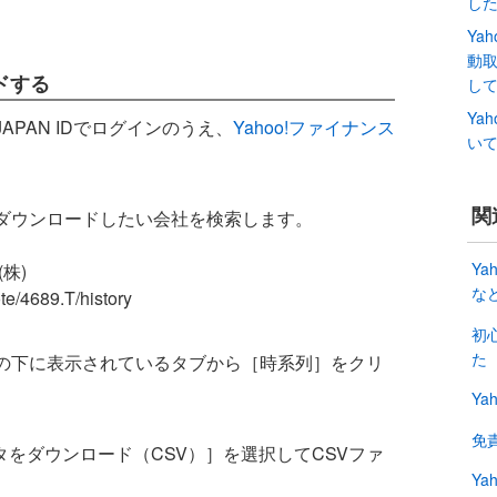
し
Ya
動
ドする
し
Ya
 JAPAN IDでログインのうえ、
Yahoo!ファイナンス
い
関
ダウンロードしたい会社を検索します。
Y
株)
な
ote/4689.T/history
初
た
の下に表示されているタブから［時系列］をクリ
Ya
免
ータをダウンロード（CSV）］を選択してCSVファ
Ya