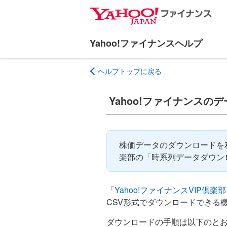
ナ
メ
ビ
イ
ゲ
ン
ー
コ
シ
ン
ヘルプトップに戻る
ョ
テ
ン
ン
へ
ツ
Yahoo!ファイナンスの
ス
へ
キ
ス
ッ
キ
株価データのダウンロードを利
プ
ッ
楽部の「時系列データダウン
プ
「
Yahoo!ファイナンスVIP倶楽部
CSV形式でダウンロードできる
ダウンロードの手順は以下のと