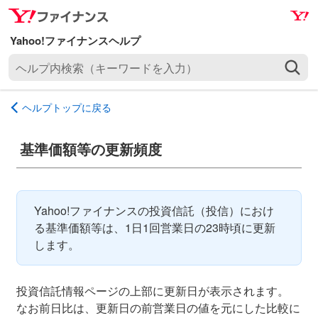
ナ
メ
ビ
イ
ゲ
ン
ヘ
ー
コ
ル
シ
ン
プ
ョ
テ
ヘルプトップに戻る
内
ン
ン
検
へ
ツ
索
基準価額等の更新頻度
ス
へ
（
キ
ス
キ
ッ
キ
ー
プ
ッ
Yahoo!ファイナンスの投資信託（投信）におけ
ワ
プ
る基準価額等は、1日1回営業日の23時頃に更新
ー
します。
ド
を
入
投資信託情報ページの上部に更新日が表示されます。
力
なお前日比は、更新日の前営業日の値を元にした比較に
）