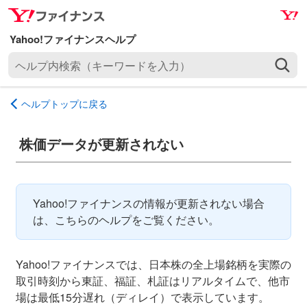
ナ
メ
ビ
イ
ゲ
ン
ヘ
ー
コ
ル
シ
ン
プ
ョ
テ
ヘルプトップに戻る
内
ン
ン
検
へ
ツ
索
株価データが更新されない
ス
へ
（
キ
ス
キ
ッ
キ
ー
プ
ッ
Yahoo!ファイナンスの情報が更新されない場合
ワ
プ
は、こちらのヘルプをご覧ください。
ー
ド
を
Yahoo!ファイナンスでは、日本株の全上場銘柄を実際の
入
取引時刻から東証、福証、札証はリアルタイムで、他市
力
場は最低15分遅れ（ディレイ）で表示しています。
）