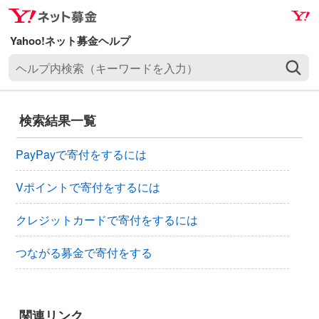
ナ
メ
ビ
イ
ゲ
ン
ヘ
ー
コ
ル
シ
ン
プ
ョ
テ
内
ン
ン
検索結果一覧
検
へ
ツ
索
ス
へ
PayPayで寄付をするには
（
キ
ス
キ
ッ
キ
Vポイントで寄付をするには
ー
プ
ッ
ワ
クレジットカードで寄付をするには
プ
ー
ド
つながる募金で寄付をする
を
入
力
関連リンク
）