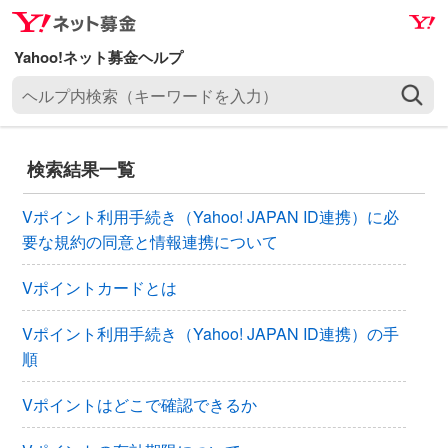
ナ
メ
ビ
イ
ゲ
ン
ヘ
ー
コ
ル
シ
ン
プ
ョ
テ
内
ン
ン
検索結果一覧
検
へ
ツ
索
ス
へ
Vポイント利用手続き（Yahoo! JAPAN ID連携）に必
（
キ
ス
要な規約の同意と情報連携について
キ
ッ
キ
ー
プ
ッ
Vポイントカードとは
ワ
プ
ー
Vポイント利用手続き（Yahoo! JAPAN ID連携）の手
ド
順
を
入
Vポイントはどこで確認できるか
力
）