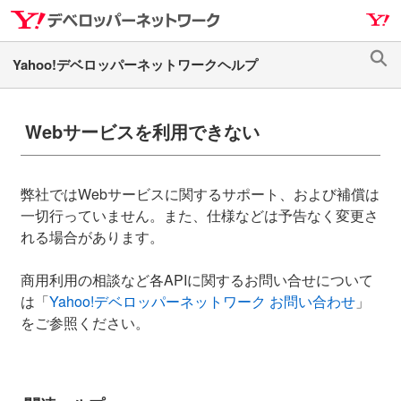
ナ
メ
ビ
イ
ゲ
ン
検
ー
コ
索
シ
ン
ョ
テ
Webサービスを利用できない
ン
ン
へ
ツ
ス
へ
弊社ではWebサービスに関するサポート、および補償は
キ
ス
一切行っていません。また、仕様などは予告なく変更さ
ッ
キ
れる場合があります。
プ
ッ
プ
商用利用の相談など各APIに関するお問い合せについて
は「
Yahoo!デベロッパーネットワーク お問い合わせ
」
をご参照ください。