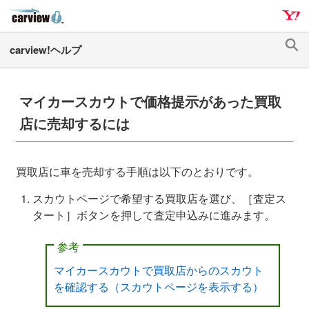
ナ
メ
ビ
イ
ゲ
ン
検
ー
コ
索
シ
ン
ョ
テ
マイカースカウトで価格提示があった買取
ン
ン
店に売却するには
へ
ツ
ス
へ
キ
ス
買取店に車を売却する手順は以下のとおりです。
ッ
キ
プ
ッ
スカウトページで希望する買取店を選び、［査定ス
プ
タート］ボタンを押して査定申込みに進みます。
参考
マイカースカウトで買取店からのスカウト
を確認する（スカウトページを表示する）