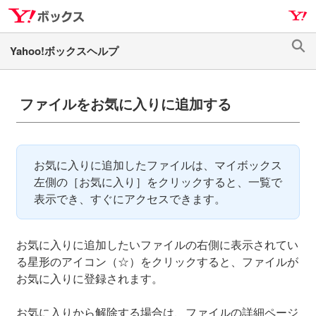
ナ
メ
ビ
イ
ゲ
ン
検
ー
コ
索
シ
ン
ョ
テ
ファイルをお気に入りに追加する
ン
ン
へ
ツ
ス
へ
お気に入りに追加したファイルは、マイボックス
キ
ス
左側の［お気に入り］をクリックすると、一覧で
ッ
キ
表示でき、すぐにアクセスできます。
プ
ッ
プ
お気に入りに追加したいファイルの右側に表示されてい
る星形のアイコン（☆）をクリックすると、ファイルが
お気に入りに登録されます。
お気に入りから解除する場合は、ファイルの詳細ページ